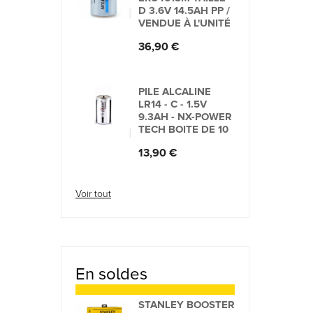
D 3.6V 14.5AH PP /
VENDUE À L'UNITÉ
Prix
36,90 €
PILE ALCALINE
LR14 - C - 1.5V
9.3AH - NX-POWER
TECH BOITE DE 10
Prix
13,90 €
Voir tout
En soldes
STANLEY BOOSTER