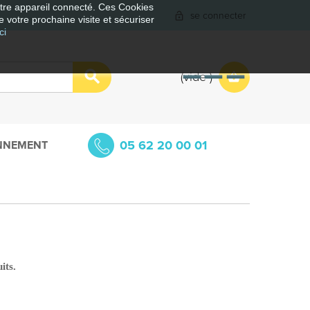
votre appareil connecté. Ces Cookies
se connecter
e votre prochaine visite et sécuriser
ci
vide
05 62 20 00 01
NNEMENT
its.