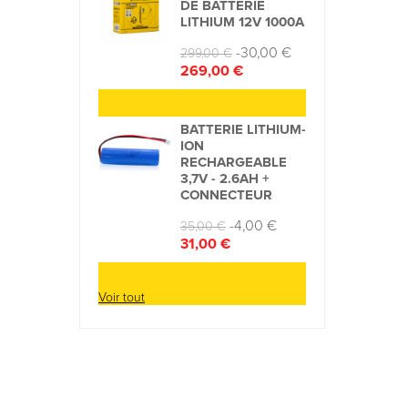
DE BATTERIE
LITHIUM 12V 1000A
Prix
Prix
-30,00 €
299,00 €
de
269,00 €
base
BATTERIE LITHIUM-
ION
RECHARGEABLE
3,7V - 2.6AH +
CONNECTEUR
Prix
Prix
-4,00 €
35,00 €
de
31,00 €
base
Voir tout