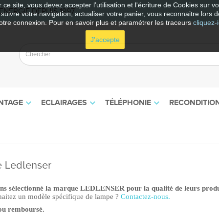
 ce site, vous devez accepter l’utilisation et l'écriture de Cookies sur 
NERGIE DEPUIS 1997
e suivre votre navigation, actualiser votre panier, vous reconnaitre lors d
otre connexion. Pour en savoir plus et paramétrer les traceurs
cliquez-i
J'accepte
NTAGE
ECLAIRAGES
TÉLÉPHONIE
RECONDITIO
e Ledlenser
ns sélectionné la marque LEDLENSER pour la qualité de leurs produ
aitez un modèle spécifique de lampe ?
Contactez-nous.
 ou remboursé.