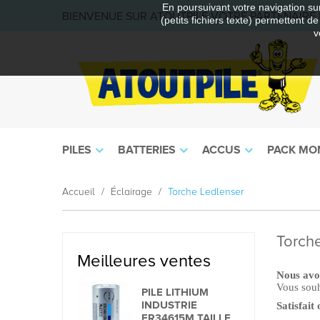
En poursuivant votre navigation sur
BIENVENUE SUR ATOUTPILE VOTRE PARTENAIRE E
(petits fichiers texte) permettent d
v
PILES
BATTERIES
ACCUS
PACK MO
Accueil
Éclairage
Torche Ledlenser
Torch
Meilleures ventes
Nous avo
Vous souh
PILE LITHIUM
INDUSTRIE
Satisfait
ER34615M TAILLE