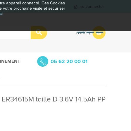
votre appareil connecté. Ces Cookies
se connecter
e votre prochaine visite et sécuriser
ci
vide
05 62 20 00 01
NNEMENT
é
ie ER34615M taille D 3.6V 14.5Ah PP