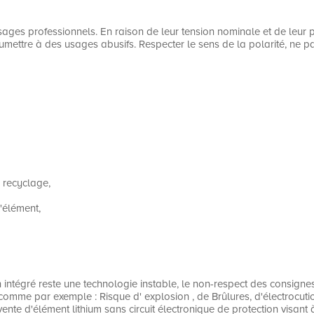
sages professionnels. En raison de leur tension nominale et de leur p
tre à des usages abusifs. Respecter le sens de la polarité, ne pas re
 recyclage,
l'élément,
on intégré reste une technologie instable, le non-respect des consign
mme par exemple : Risque d' explosion , de Brûlures, d'électrocution
e d'élément lithium sans circuit électronique de protection visant à p