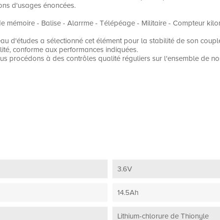
ions d'usages énoncées.
e mémoire - Balise - Alarrme - Télépéage - Militaire - Compteur kil
eau d'études a sélectionné cet élément pour la stabilité de son coupl
alité, conforme aux performances indiquées.
us procédons à des contrôles qualité réguliers sur l'ensemble de no
3.6V
14.5Ah
Lithium-chlorure de Thionyle