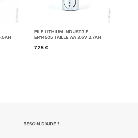
PILE LITHIUM INDUSTRIE
6.5AH
ER14505 TAILLE AA 3.6V 2.7AH
Prix
7,25 €
BESOIN D’AIDE ?