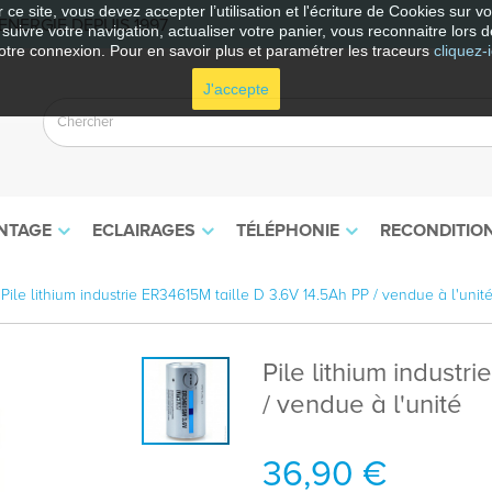
 ce site, vous devez accepter l’utilisation et l'écriture de Cookies sur 
NERGIE DEPUIS 1997
e suivre votre navigation, actualiser votre panier, vous reconnaitre lors d
otre connexion. Pour en savoir plus et paramétrer les traceurs
cliquez-i
J'accepte
NTAGE
ECLAIRAGES
TÉLÉPHONIE
RECONDITIO
Pile lithium industrie ER34615M taille D 3.6V 14.5Ah PP / vendue à l'unit
Pile lithium industr
/ vendue à l'unité
36,90 €