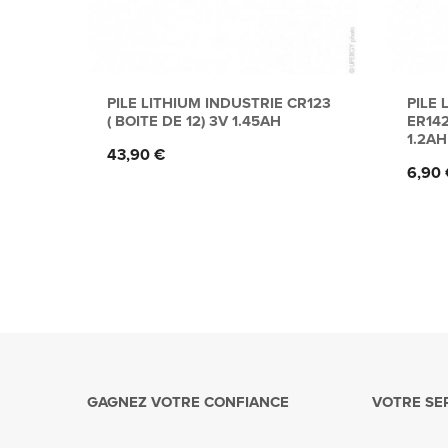
PILE LITHIUM INDUSTRIE CR123
PILE 
( BOITE DE 12) 3V 1.45AH
ER142
1.2AH
Prix
43,90 €
Prix
6,90 
GAGNEZ VOTRE CONFIANCE
VOTRE SE