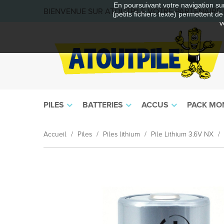
En poursuivant votre navigation sur
BIENVENUE SUR ATOUTPILE VOTRE PARTENAIRE E
(petits fichiers texte) permettent d
v
PILES
BATTERIES
ACCUS
PACK MO
Accueil
Piles
Piles lithium
Pile Lithium 3.6V NX