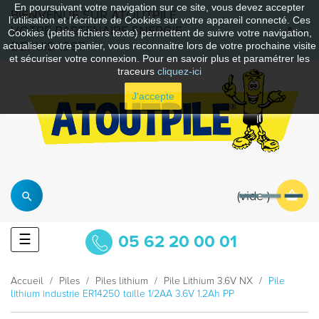
En poursuivant votre navigation sur ce site, vous devez accepter
BIENVENUE SUR ATOUTPILE
l’utilisation et l'écriture de Cookies sur votre appareil connecté. Ces
VOTRE PARTENAIRE ENERGIE
Cookies (petits fichiers texte) permettent de suivre votre navigation,
DEPUIS 1997
actualiser votre panier, vous reconnaitre lors de votre prochaine visite
et sécuriser votre connexion. Pour en savoir plus et paramétrer les
traceurs
cliquez-ici
J'accepte
vide
Basculer
☰
05 62 20 00 01
la
navigation
Accueil
Piles
Piles lithium
Pile Lithium 3.6V NX
Pile
lithium industrie ER14250 taille 1/2AA 3.6V 1.2Ah PP