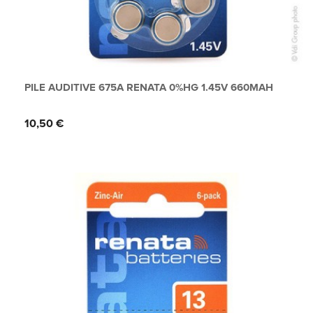
PILE AUDITIVE 675A RENATA 0%HG 1.45V 660MAH
Prix
10,50 €