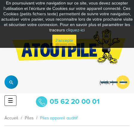
En poursuivant votre navigation sur ce site, vous devez accepter
BIENVENUE SUR ATOUTPILE
l’utilisation et l'écriture de Cookies sur votre appareil connecté. Ces
VOTRE PARTENAIRE ENERGIE
Cookies (petits fichiers texte) permettent de suivre votre navigation,
DEPUIS 1997
actualiser votre panier, vous reconnaitre lors de votre prochaine visite
et sécuriser votre connexion. Pour en savoir plus et paramétrer les
traceurs
cliquez-ici
J'accepte
vide
Basculer
☰
05 62 20 00 01
la
navigation
Accueil
Piles
Piles appareil auditif