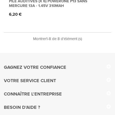
PILE AUDITIVES (X 6) POWERONE P13 SANS
MERCURE 13A - 1.45V 310MAH
Prix
6,20 €
Montrer1-8 de 8 d'élément (s)
GAGNEZ VOTRE CONFIANCE
VOTRE SERVICE CLIENT
CONNAÎTRE L’ENTREPRISE
BESOIN D’AIDE ?