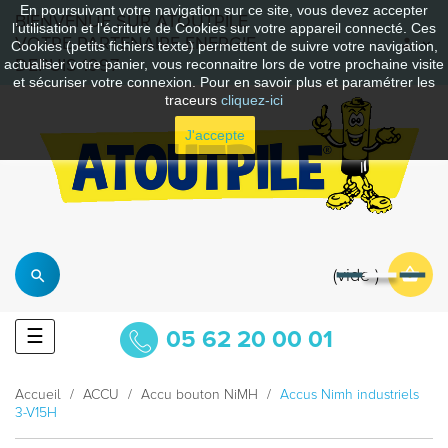
En poursuivant votre navigation sur ce site, vous devez accepter
BIENVENUE SUR ATOUTPILE
l’utilisation et l'écriture de Cookies sur votre appareil connecté. Ces
VOTRE PARTENAIRE ENERGIE
Cookies (petits fichiers texte) permettent de suivre votre navigation,
DEPUIS 1997
actualiser votre panier, vous reconnaitre lors de votre prochaine visite
et sécuriser votre connexion. Pour en savoir plus et paramétrer les
traceurs
cliquez-ici
J'accepte
vide
Basculer
☰
05 62 20 00 01
la
navigation
Accueil
ACCU
Accu bouton NiMH
Accus Nimh industriels
3-V15H