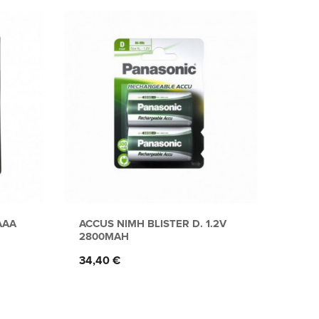
AAA
ACCUS NIMH BLISTER D. 1.2V
ACCU
2800MAH
READ
Prix
Prix
34,40 €
13,9