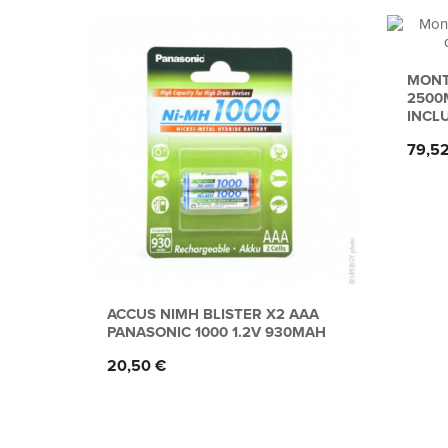
MONT
2500
INCL
Prix
79,5
ACCUS NIMH BLISTER X2 AAA
PANASONIC 1000 1.2V 930MAH
Prix
20,50 €