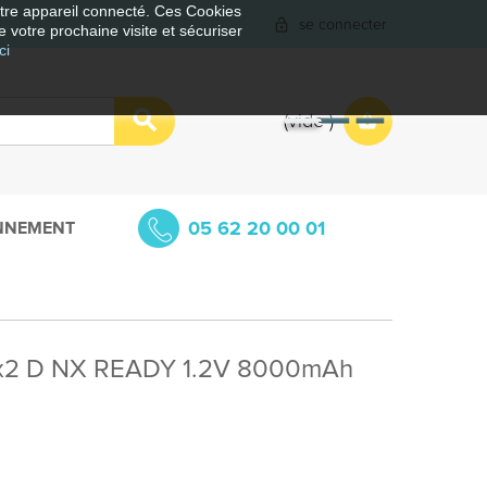
votre appareil connecté. Ces Cookies
se connecter
e votre prochaine visite et sécuriser
ci
vide
05 62 20 00 01
NNEMENT
r x2 D NX READY 1.2V 8000mAh