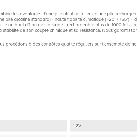
bine les avantages d'une pile alcaline à ceux d'une pile rechargeabl
ne pile alcaline standard) - haute fiabilité climatique ( -20° / +55°) -
ité au bout d'1 an de stockage - rechargeable plus de 1000 fois - re
 stabilité de son couple chimique et sa résistance. Nous garantisson
us procédons à des contrôles qualité réguliers sur l'ensemble de no
1,2V