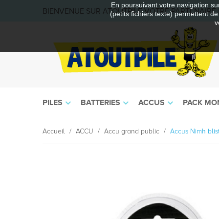
En poursuivant votre navigation sur
BIENVENUE SUR ATOUTPILE VOTRE PARTENAIRE E
(petits fichiers texte) permettent d
v
PILES
BATTERIES
ACCUS
PACK MO
Accueil
ACCU
Accu grand public
Accus Nimh bli