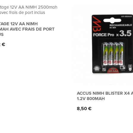
AGE 12V AA NIMH
MAH AVEC FRAIS DE PORT
US
2 €
ACCUS NIMH BLISTER X4 
1.2V 800MAH
Prix
8,50 €