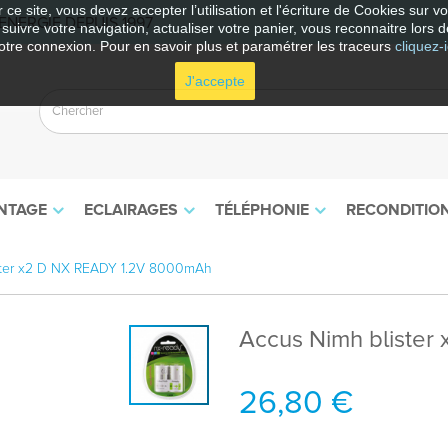
 ce site, vous devez accepter l’utilisation et l'écriture de Cookies sur 
NERGIE DEPUIS 1997
e suivre votre navigation, actualiser votre panier, vous reconnaitre lors d
otre connexion. Pour en savoir plus et paramétrer les traceurs
cliquez-i
J'accepte
NTAGE
ECLAIRAGES
TÉLÉPHONIE
RECONDITIO
ster x2 D NX READY 1.2V 8000mAh
Accus Nimh bliste
26,80 €