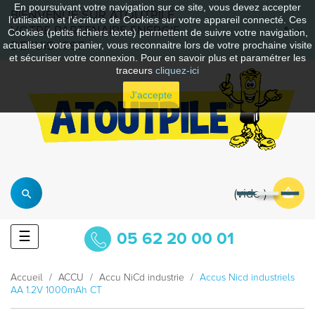
En poursuivant votre navigation sur ce site, vous devez accepter
BIENVENUE SUR ATOUTPILE
l’utilisation et l'écriture de Cookies sur votre appareil connecté. Ces
VOTRE PARTENAIRE ENERGIE
Cookies (petits fichiers texte) permettent de suivre votre navigation,
DEPUIS 1997
actualiser votre panier, vous reconnaitre lors de votre prochaine visite
et sécuriser votre connexion. Pour en savoir plus et paramétrer les
traceurs
cliquez-ici
J'accepte
vide
Basculer
☰
05 62 20 00 01
la
navigation
Accueil
ACCU
Accu NiCd industrie
Accus Nicd industriels
AA 1.2V 1000mAh CT