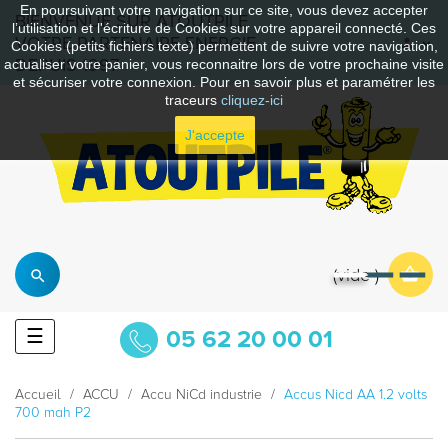
En poursuivant votre navigation sur ce site, vous devez accepter
BIENVENUE SUR ATOUTPILE
l’utilisation et l'écriture de Cookies sur votre appareil connecté. Ces
VOTRE PARTENAIRE ENERGIE
Cookies (petits fichiers texte) permettent de suivre votre navigation,
DEPUIS 1997
actualiser votre panier, vous reconnaitre lors de votre prochaine visite
et sécuriser votre connexion. Pour en savoir plus et paramétrer les
traceurs
cliquez-ici
J'accepte
vide
Basculer
☰
05 62 20 00 01
la
navigation
Accueil
ACCU
Accu NiCd industrie
Accus Nicd AA 1.2 volts
700 mah P2