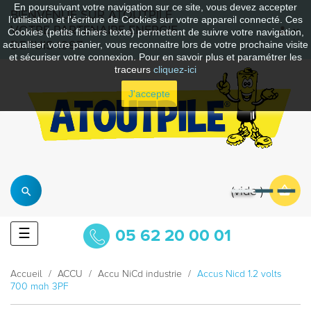
En poursuivant votre navigation sur ce site, vous devez accepter
BIENVENUE SUR ATOUTPILE
l’utilisation et l'écriture de Cookies sur votre appareil connecté. Ces
VOTRE PARTENAIRE ENERGIE
Cookies (petits fichiers texte) permettent de suivre votre navigation,
DEPUIS 1997
actualiser votre panier, vous reconnaitre lors de votre prochaine visite
et sécuriser votre connexion. Pour en savoir plus et paramétrer les
traceurs
cliquez-ici
J'accepte
vide
Basculer
☰
05 62 20 00 01
la
navigation
Accueil
ACCU
Accu NiCd industrie
Accus Nicd 1.2 volts
700 mah 3PF