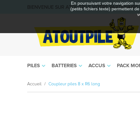
En poursuivant votre navigation sur
BIENVENUE SUR ATOUTPILE VOTRE PARTENAIRE E
(petits fichiers texte) permettent d
v
PILES
BATTERIES
ACCUS
PACK MO
Accueil
Coupleur piles 8 x R6 long