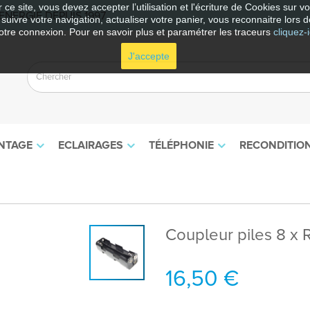
 ce site, vous devez accepter l’utilisation et l'écriture de Cookies sur 
NERGIE DEPUIS 1997
e suivre votre navigation, actualiser votre panier, vous reconnaitre lors d
otre connexion. Pour en savoir plus et paramétrer les traceurs
cliquez-i
J'accepte
NTAGE
ECLAIRAGES
TÉLÉPHONIE
RECONDITIO
Coupleur piles 8 x 
16,50 €