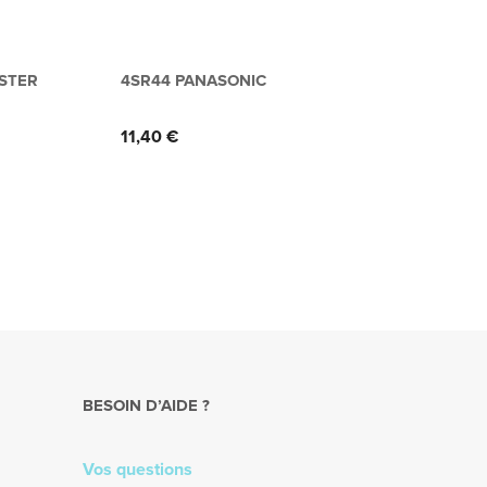
ISTER
4SR44 PANASONIC
BATT
ÉLEC
MAKI
Prix
11,40 €
Prix
72,0
BESOIN D’AIDE ?
Vos questions