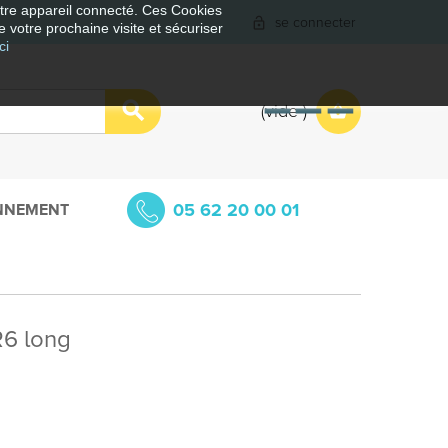
votre appareil connecté. Ces Cookies
se connecter
e votre prochaine visite et sécuriser
ci
vide
05 62 20 00 01
NNEMENT
R6 long