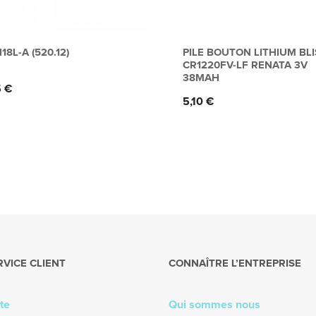
18L-A (520.12)
PILE BOUTON LITHIUM BL
CR1220FV-LF RENATA 3V
38MAH
5 €
Prix
5,10 €
RVICE CLIENT
CONNAÎTRE L’ENTREPRISE
te
Qui sommes nous