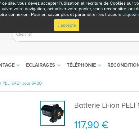
 ce site, vous devez accepter l’utilisation et l'écriture de Cookies sur 
NERGIE DEPUIS 1997
e suivre votre navigation, actualiser votre panier, vous reconnaitre lors d
otre connexion. Pour en savoir plus et paramétrer les traceurs
cliquez-i
J'accepte
NTAGE
ECLAIRAGES
TÉLÉPHONIE
RECONDITIO
on PELI 9421 pour 9420
Batterie Li-ion PEL
117,90 €