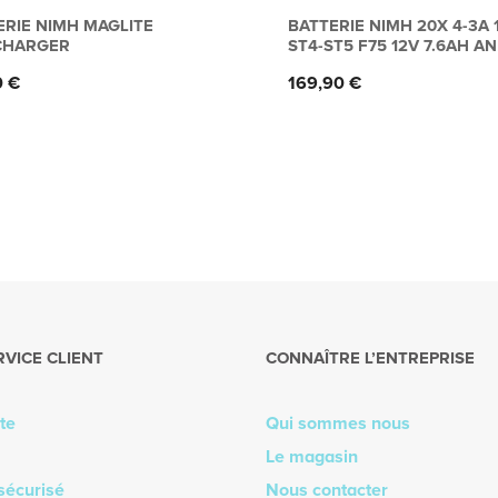
ERIE NIMH MAGLITE
BATTERIE NIMH 20X 4-3A 
CHARGER
ST4-ST5 F75 12V 7.6AH A
Prix
0 €
169,90 €
RVICE CLIENT
CONNAÎTRE L’ENTREPRISE
te
Qui sommes nous
Le magasin
sécurisé
Nous contacter