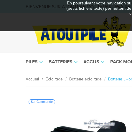
En poursuivant votre navigation sur
BIENVENUE SUR ATOUTPILE VOTRE PARTENAIRE E
(petits fichiers texte) permettent d
v
PILES
BATTERIES
ACCUS
PACK MO
Accueil
Éclairage
Batterie éclairage
Batterie Li-i
Sur Commande