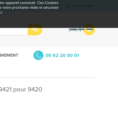
votre appareil connecté. Ces Cookies
se connecter
e votre prochaine visite et sécuriser
ci
vide
05 62 20 00 01
NNEMENT
I 9421 pour 9420