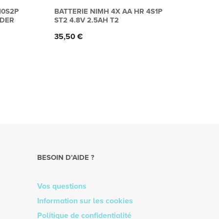
10S2P
BATTERIE NIMH 4X AA HR 4S1P
BATT
NDER
ST2 4.8V 2.5AH T2
6S4P
JACK
Prix
35,50 €
Prix
218,
BESOIN D’AIDE ?
Vos questions
Information sur les cookies
Politique de confidentialité