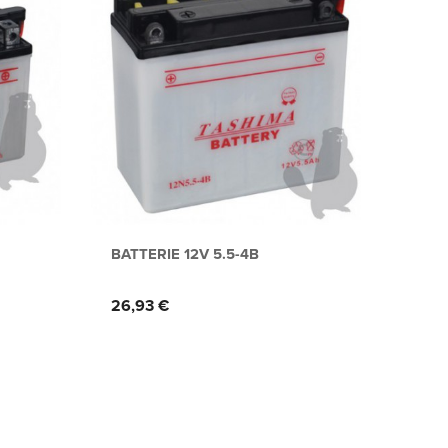
BATTERIE 12V 5.5-4B
YT9
Prix
Prix
26,93 €
34,2