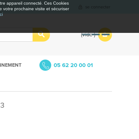
votre appareil connecté. Ces Cookies
se connecter
e votre prochaine visite et sécuriser
ci
vide
05 62 20 00 01
NNEMENT
C3