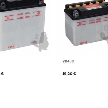
YB4LB
Prix
 €
19,20 €