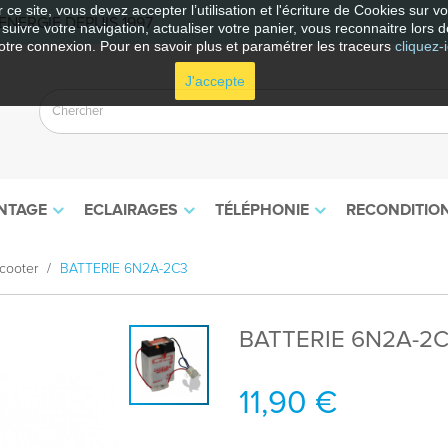
 ce site, vous devez accepter l’utilisation et l'écriture de Cookies sur 
NERGIE DEPUIS 1997
e suivre votre navigation, actualiser votre panier, vous reconnaitre lors d
otre connexion. Pour en savoir plus et paramétrer les traceurs
cliquez-i
J'accepte
NTAGE
ECLAIRAGES
TÉLÉPHONIE
RECONDITIO
cooter
BATTERIE 6N2A-2C3
BATTERIE 6N2A-2
11,90 €