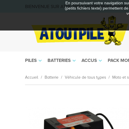
En poursuivant votre navigation sur
BIENVENUE SUR ATOUTPILE VOTRE PARTENAIRE E
(petits fichiers texte) permettent d
v
PILES
BATTERIES
ACCUS
PACK MO
Accueil
Batterie
Véhicule de tous types
Moto et s