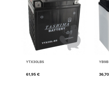
YTX30LBS
YB9B
Prix
Prix
61,95 €
36,70