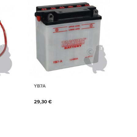
YB7A
YTX1
Prix
Prix
29,30 €
49,6