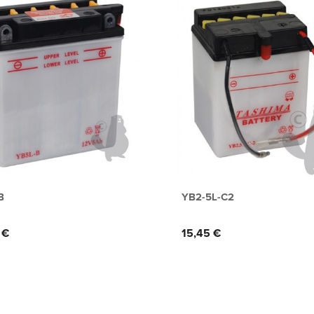
B
YB2-5L-C2
Prix
 €
15,45 €