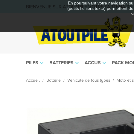
En poursuivant votre navigation sur
BIENVENUE SUR ATOUTPILE VOTRE PARTENAIRE E
(petits fichiers texte) permettent d
v
PILES
BATTERIES
ACCUS
PACK MO
Accueil
Batterie
Véhicule de tous types
Moto et s