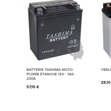
BATTERIE TASHIMA MOTO
YB5L
PLOMB ÉTANCHE 12V - 14A -
230A
Prix
28,10
Prix
57,15 €