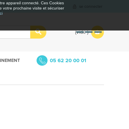
votre appareil connecté. Ces Cookies
se connecter
e votre prochaine visite et sécuriser
ci
vide
05 62 20 00 01
NNEMENT