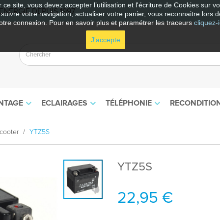
 ce site, vous devez accepter l’utilisation et l'écriture de Cookies sur 
NERGIE DEPUIS 1997
e suivre votre navigation, actualiser votre panier, vous reconnaitre lors d
otre connexion. Pour en savoir plus et paramétrer les traceurs
cliquez-i
J'accepte
NTAGE
ECLAIRAGES
TÉLÉPHONIE
RECONDITIO
cooter
YTZ5S
YTZ5S
22,95 €