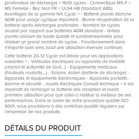
(profondeur de décharge) = 1600 cycles - Connectique M5-F =
M5 Femelle - Bac Non FR = UL94 HB (Standard ABS)
Avantages de la gamme NX Cyclic = - Batterie plomb étanche
AGM pour usage cyclique important - Bonne récupération de la
batterie après décharges profondes - Nombre de cycles
doublé par rapport aux batteries AGM standard - Grilles
plomb-calcium de haute qualité et surdimensionnées pour
réaliser un grand nombre de cycles - Fonctionnement dans
n'importe quel sens (sauf une utilisation inversée continue)
Cette batterie 20-12 Cyclic est idéale pour les applications
suivantes = - Véhicules électriques ou appareils de mobilité
(chariot et voiturette de Golf,...) - Equipements médicaux
(Fauteuils roulants,...) - Solaire, éolien (batterie de stockage) -
Appareils et équipements électroniques - Appareils portatifs -
Alarme et sécurité - Jouets électriques Conseil technique = Il est
impératif de recharger la batterie dès réception et avant
première utilisation pour que celle-ci restitue le meilleur de ses
performances. Dans le cadre de notre procédure qualité ISO
9001, nous procédons à des contrôles qualité réguliers sur
l'ensemble de nos produits.
DÉTAILS DU PRODUIT