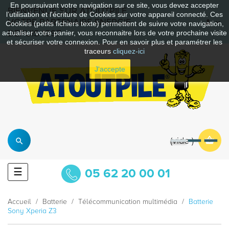
En poursuivant votre navigation sur ce site, vous devez accepter
BIENVENUE SUR ATOUTPILE
l’utilisation et l'écriture de Cookies sur votre appareil connecté. Ces
VOTRE PARTENAIRE ENERGIE
Cookies (petits fichiers texte) permettent de suivre votre navigation,
DEPUIS 1997
actualiser votre panier, vous reconnaitre lors de votre prochaine visite
et sécuriser votre connexion. Pour en savoir plus et paramétrer les
traceurs
cliquez-ici
J'accepte
vide
Basculer
☰
05 62 20 00 01
la
navigation
Accueil
Batterie
Télécommunication multimédia
Batterie
Sony Xperia Z3