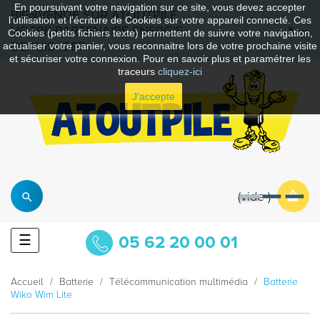
En poursuivant votre navigation sur ce site, vous devez accepter
BIENVENUE SUR ATOUTPILE
l’utilisation et l'écriture de Cookies sur votre appareil connecté. Ces
VOTRE PARTENAIRE ENERGIE
Cookies (petits fichiers texte) permettent de suivre votre navigation,
DEPUIS 1997
actualiser votre panier, vous reconnaitre lors de votre prochaine visite
et sécuriser votre connexion. Pour en savoir plus et paramétrer les
traceurs
cliquez-ici
J'accepte
vide
Basculer
☰
05 62 20 00 01
la
navigation
Accueil
Batterie
Télécommunication multimédia
Batterie
Wiko Wim Lite