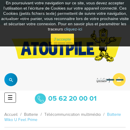
En poursuivant votre navigation sur ce site, vous devez accepter
BIENVENUE SUR ATOUTPILE
l’utilisation et l'écriture de Cookies sur votre appareil connecté. Ces
VOTRE PARTENAIRE ENERGIE
Cookies (petits fichiers texte) permettent de suivre votre navigation,
DEPUIS 1997
actualiser votre panier, vous reconnaitre lors de votre prochaine visite
et sécuriser votre connexion. Pour en savoir plus et paramétrer les
traceurs
cliquez-ici
J'accepte
vide
Basculer
☰
05 62 20 00 01
la
navigation
Accueil
Batterie
Télécommunication multimédia
Batterie
Wiko U Feel Prime