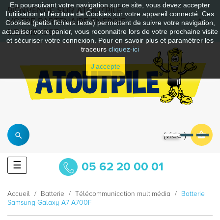
En poursuivant votre navigation sur ce site, vous devez accepter
BIENVENUE SUR ATOUTPILE
l’utilisation et l'écriture de Cookies sur votre appareil connecté. Ces
VOTRE PARTENAIRE ENERGIE
Cookies (petits fichiers texte) permettent de suivre votre navigation,
DEPUIS 1997
actualiser votre panier, vous reconnaitre lors de votre prochaine visite
et sécuriser votre connexion. Pour en savoir plus et paramétrer les
traceurs
cliquez-ici
J'accepte
vide
Basculer
☰
05 62 20 00 01
la
navigation
Accueil
Batterie
Télécommunication multimédia
Batterie
Samsung Galaxy A7 A700F