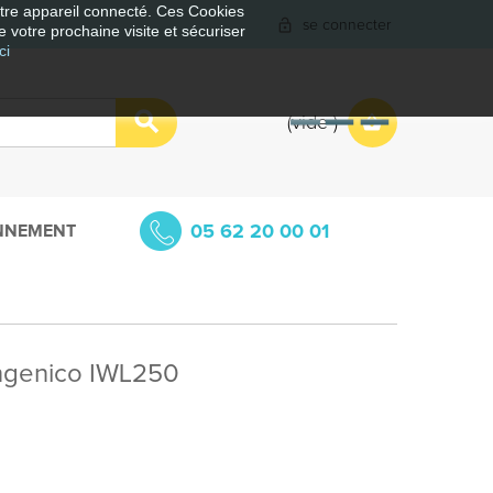
votre appareil connecté. Ces Cookies
se connecter
e votre prochaine visite et sécuriser
ci
vide
05 62 20 00 01
NNEMENT
Ingenico IWL250