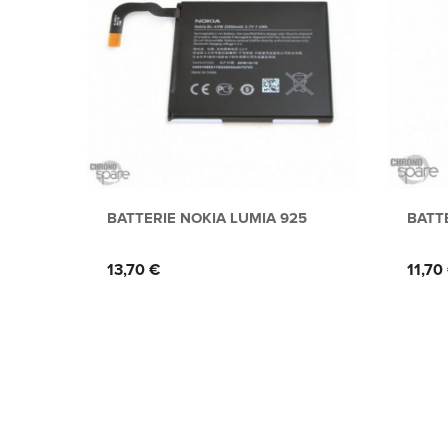
BATTERIE NOKIA LUMIA 925
BATT
Prix
Prix
13,70 €
11,70