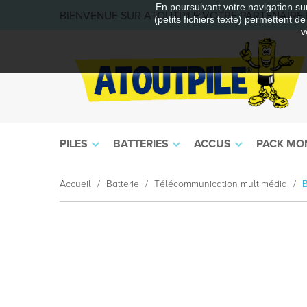
En poursuivant votre navigation sur
BIENVENUE SUR ATOUTPILE VOTRE PARTENAIRE E
(petits fichiers texte) permettent d
v
PILES
BATTERIES
ACCUS
PACK MO
Accueil
Batterie
Télécommunication multimédia
B