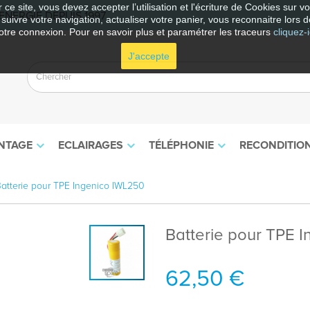
 ce site, vous devez accepter l’utilisation et l'écriture de Cookies sur 
NERGIE DEPUIS 1997
e suivre votre navigation, actualiser votre panier, vous reconnaitre lors d
otre connexion. Pour en savoir plus et paramétrer les traceurs
cliquez-i
J'accepte
NTAGE
ECLAIRAGES
TÉLÉPHONIE
RECONDITIO
atterie pour TPE Ingenico IWL250
Batterie pour TPE 
62,50 €