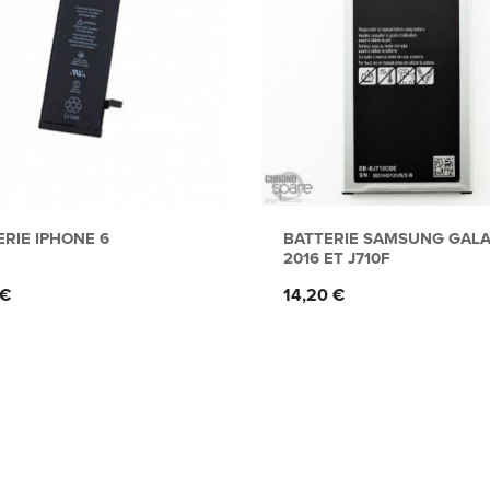
ERIE IPHONE 6
BATTERIE SAMSUNG GALA
2016 ET J710F
Prix
 €
14,20 €