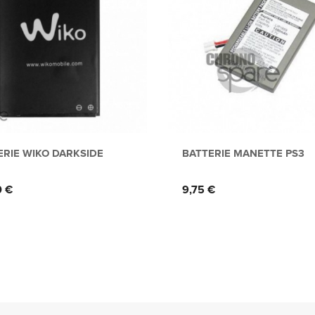
ERIE WIKO DARKSIDE
BATTERIE MANETTE PS3
Prix
0 €
9,75 €