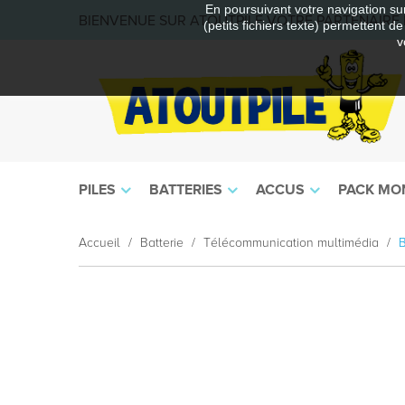
En poursuivant votre navigation sur
BIENVENUE SUR ATOUTPILE VOTRE PARTENAIRE E
(petits fichiers texte) permettent d
v
PILES
BATTERIES
ACCUS
PACK MO
Accueil
Batterie
Télécommunication multimédia
B