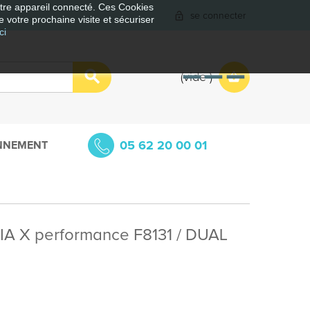
votre appareil connecté. Ces Cookies
se connecter
e votre prochaine visite et sécuriser
ci
vide
05 62 20 00 01
NNEMENT
IA X performance F8131 / DUAL