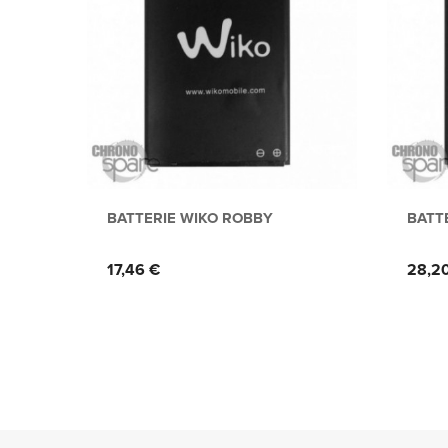
BATTERIE WIKO ROBBY
BATT
Prix
Prix
17,46 €
28,2