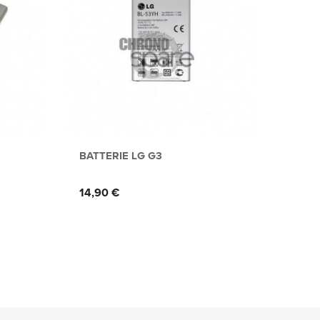
BATTERIE LG G3
BATT
Prix
Prix
14,90 €
23,9