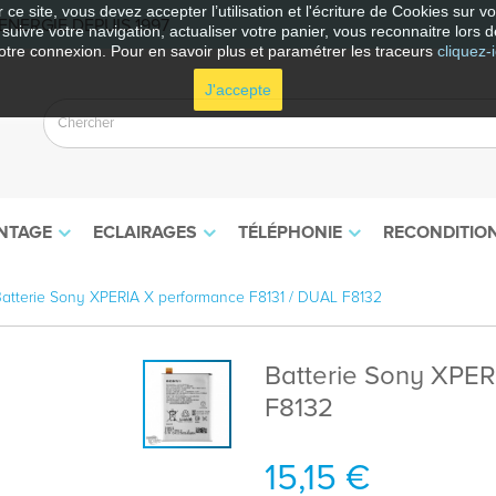
 ce site, vous devez accepter l’utilisation et l'écriture de Cookies sur 
NERGIE DEPUIS 1997
e suivre votre navigation, actualiser votre panier, vous reconnaitre lors d
otre connexion. Pour en savoir plus et paramétrer les traceurs
cliquez-i
J'accepte
NTAGE
ECLAIRAGES
TÉLÉPHONIE
RECONDITIO
atterie Sony XPERIA X performance F8131 / DUAL F8132
Batterie Sony XPER
F8132
15,15 €