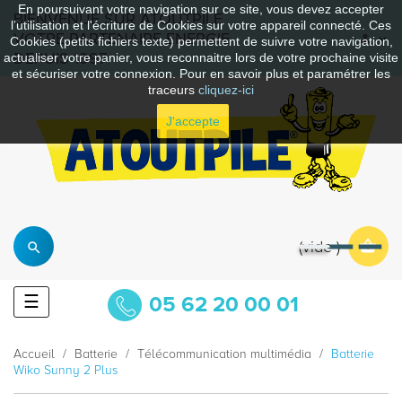
En poursuivant votre navigation sur ce site, vous devez accepter
BIENVENUE SUR ATOUTPILE
l’utilisation et l'écriture de Cookies sur votre appareil connecté. Ces
VOTRE PARTENAIRE ENERGIE
Cookies (petits fichiers texte) permettent de suivre votre navigation,
DEPUIS 1997
actualiser votre panier, vous reconnaitre lors de votre prochaine visite
et sécuriser votre connexion. Pour en savoir plus et paramétrer les
traceurs
cliquez-ici
J'accepte
vide
Basculer
☰
05 62 20 00 01
la
navigation
Accueil
Batterie
Télécommunication multimédia
Batterie
Wiko Sunny 2 Plus