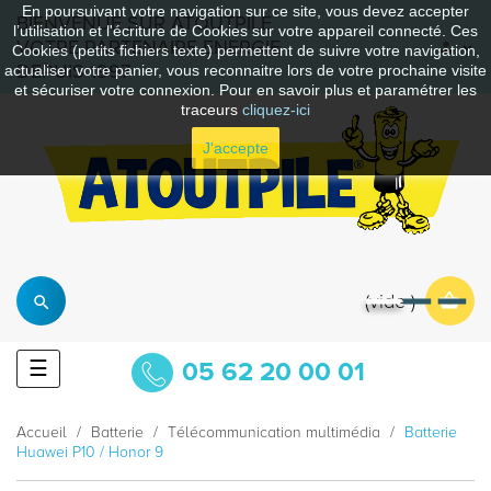
En poursuivant votre navigation sur ce site, vous devez accepter
BIENVENUE SUR ATOUTPILE
l’utilisation et l'écriture de Cookies sur votre appareil connecté. Ces
VOTRE PARTENAIRE ENERGIE
Cookies (petits fichiers texte) permettent de suivre votre navigation,
DEPUIS 1997
actualiser votre panier, vous reconnaitre lors de votre prochaine visite
et sécuriser votre connexion. Pour en savoir plus et paramétrer les
traceurs
cliquez-ici
J'accepte
vide
Basculer
☰
05 62 20 00 01
la
navigation
Accueil
Batterie
Télécommunication multimédia
Batterie
Huawei P10 / Honor 9