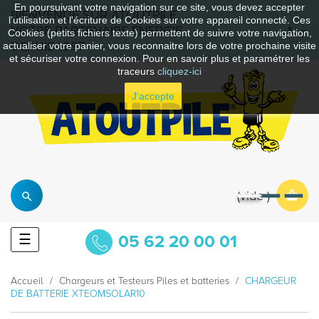
En poursuivant votre navigation sur ce site, vous devez accepter
BIENVENUE SUR ATOUTPILE
l’utilisation et l'écriture de Cookies sur votre appareil connecté. Ces
VOTRE PARTENAIRE ENERGIE
Cookies (petits fichiers texte) permettent de suivre votre navigation,
DEPUIS 1997
actualiser votre panier, vous reconnaitre lors de votre prochaine visite
et sécuriser votre connexion. Pour en savoir plus et paramétrer les
traceurs
cliquez-ici
J'accepte
vide
Basculer
☰
05 62 20 00 01
la
navigation
Accueil
Chargeurs et Testeurs Piles et batteries
CHARGEUR
DE BATTERIE XTEOMSOLAR10