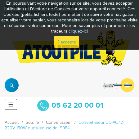
En poursuivant votre navigation sur ce site, vous devez accepter
BIENVENUE SUR ATOUTPILE
l’utilisation et l'écriture de Cookies sur votre appareil connecté. Ces
VOTRE PARTENAIRE ENERGIE
Cookies (petits fichiers texte) permettent de suivre votre navigation,
DEPUIS 1997
actualiser votre panier, vous reconnaitre lors de votre prochaine visite
et sécuriser votre connexion. Pour en savoir plus et paramétrer les
traceurs
cliquez-ici
J'accepte
vide
Basculer
☰
05 62 20 00 01
la
navigation
Accueil
Solaire
Convertisseur
Convertisseur DC-AC 12-
230V 150W quasi-sinusoïdal 9984