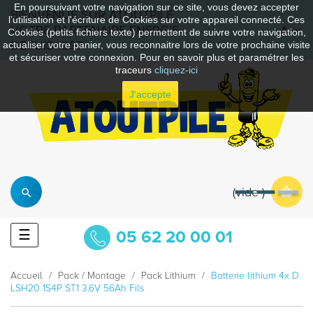
En poursuivant votre navigation sur ce site, vous devez accepter
BIENVENUE SUR ATOUTPILE
l’utilisation et l'écriture de Cookies sur votre appareil connecté. Ces
VOTRE PARTENAIRE ENERGIE
Cookies (petits fichiers texte) permettent de suivre votre navigation,
DEPUIS 1997
actualiser votre panier, vous reconnaitre lors de votre prochaine visite
et sécuriser votre connexion. Pour en savoir plus et paramétrer les
traceurs
cliquez-ici
J'accepte
vide
Basculer
☰
05 62 20 00 01
la
navigation
Accueil
Pack / Montage
Pack Lithium
Batterie lithium 4x D
LSH20 1S4P ST1 3.6V 56Ah Fils