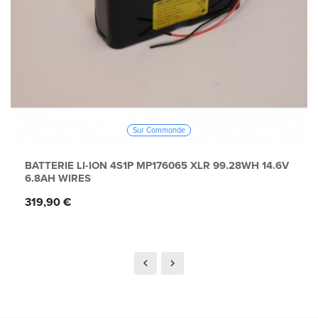
Sur Commande
BATTERIE LI-ION 4S1P MP176065 XLR 99.28WH 14.6V
6.8AH WIRES
Prix
319,90 €