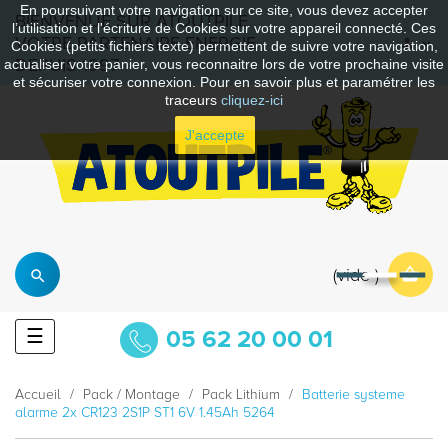
En poursuivant votre navigation sur ce site, vous devez accepter
BIENVENUE SUR ATOUTPILE
l’utilisation et l'écriture de Cookies sur votre appareil connecté. Ces
VOTRE PARTENAIRE ENERGIE
Cookies (petits fichiers texte) permettent de suivre votre navigation,
DEPUIS 1997
actualiser votre panier, vous reconnaitre lors de votre prochaine visite
et sécuriser votre connexion. Pour en savoir plus et paramétrer les
traceurs
cliquez-ici
J'accepte
vide
Basculer
☰
05 62 20 00 01
la
navigation
Accueil
Pack / Montage
Pack Lithium
Batterie systeme
alarme 2x CR123 2S1P ST1 6V 1.45Ah 5264