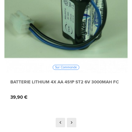
Sur Commande
BATTERIE LITHIUM 4X AA 4S1P ST2 6V 3000MAH FC
Prix
39,90 €