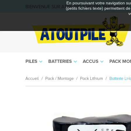
En poursuivant votre navigation sur
BIENVENUE SUR ATOUTPILE VOTRE PARTENAIRE E
(petits fichiers texte) permettent d
v
PILES
BATTERIES
ACCUS
PACK MO
Accueil
Pack / Montage
Pack Lithium
Batterie Li