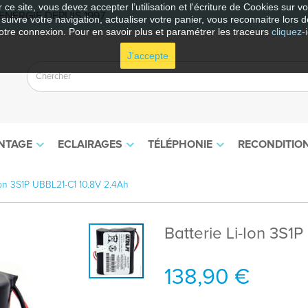
 ce site, vous devez accepter l’utilisation et l'écriture de Cookies sur 
NERGIE DEPUIS 1997
e suivre votre navigation, actualiser votre panier, vous reconnaitre lors d
otre connexion. Pour en savoir plus et paramétrer les traceurs
cliquez-i
J'accepte
NTAGE
ECLAIRAGES
TÉLÉPHONIE
RECONDITIO
-Ion 3S1P UBBL21-C1 10.8V 2.4Ah
Batterie Li-Ion 3S1
138,90 €