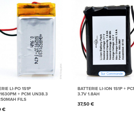
Sur Commande
RIE LI-PO 1S1P
BATTERIE LI-ION 1S1P + P
21630PM + PCM UN38.3
3.7V 1.8AH
250MAH FILS
Prix
37,50 €
0 €