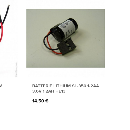
CM
BATTERIE LITHIUM SL-350 1-2AA
BATT
3.6V 1.2AH HE13
ST7 
Prix
Prix
14,50 €
53,9