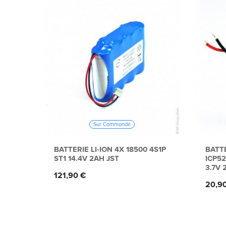
Sur Commande
BATTERIE LI-ION 4X 18500 4S1P
BATTE
ST1 14.4V 2AH JST
ICP5
3.7V 
Prix
121,90 €
Prix
20,9