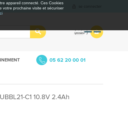
votre appareil connecté. Ces Cookies
se connecter
e votre prochaine visite et sécuriser
ci
vide
05 62 20 00 01
NNEMENT
P UBBL21-C1 10.8V 2.4Ah