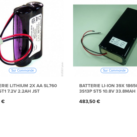
Sur Commande
Sur Commande
RIE LITHIUM 2X AA SL760
BATTERIE LI-ION 39X 1865
ST1 7.2V 2.2AH JST
3S13P ST5 10.8V 33.8MAH
Prix
 €
483,50 €