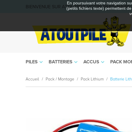
En poursuivant votre navigation sur
BIENVENUE SUR ATOUTPILE VOTRE PARTENAIRE E
(petits fichiers texte) permettent d
v
PILES
BATTERIES
ACCUS
PACK MO
Accueil
Pack / Montage
Pack Lithium
Batterie Li