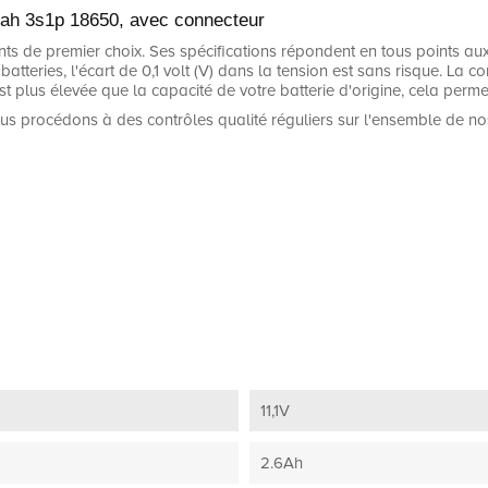
mah 3s1p 18650, avec connecteur
 de premier choix. Ses spécifications répondent en tous points aux n
batteries, l'écart de 0,1 volt (V) dans la tension est sans risque. La c
t plus élevée que la capacité de votre batterie d'origine, cela permet
us procédons à des contrôles qualité réguliers sur l'ensemble de no
11,1V
2.6Ah