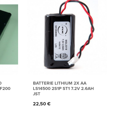
0
BATTERIE LITHIUM 2X AA
BATT
 F200
LS14500 2S1P ST1 7.2V 2.6AH
SL750
JST
Prix
31,5
Prix
22,50 €