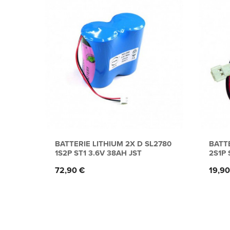
BATTERIE LITHIUM 2X D SL2780
BATTE
1S2P ST1 3.6V 38AH JST
2S1P 
Prix
Prix
72,90 €
19,90