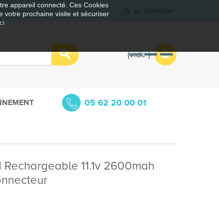
votre appareil connecté. Ces Cookies
se connecter
e votre prochaine visite et sécuriser
ci
vide
05 62 20 00 01
NNEMENT
ON Rechargeable 11.1v 2600mah
onnecteur