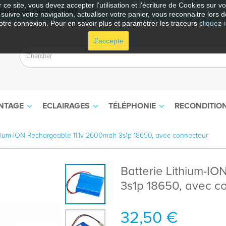
 ce site, vous devez accepter l’utilisation et l'écriture de Cookies sur 
NERGIE DEPUIS 1997
e suivre votre navigation, actualiser votre panier, vous reconnaitre lors d
otre connexion. Pour en savoir plus et paramétrer les traceurs
cliquez-i
J'accepte
NTAGE
ECLAIRAGES
TÉLÉPHONIE
RECONDITIO
thium-ION Rechargeable 11.1v 2600mah 3s1p 18650, avec connecteur
Batterie Lithium-I
3s1p 18650, avec c
32,50 €