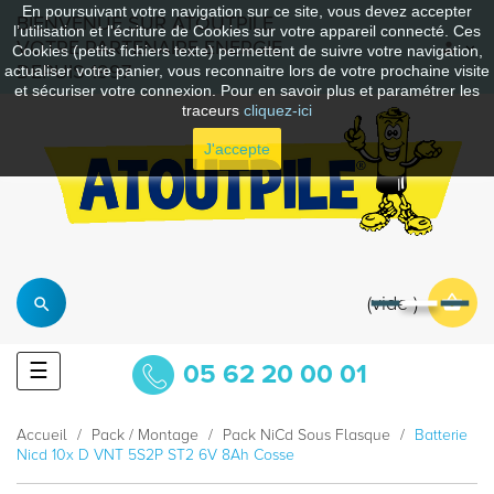
En poursuivant votre navigation sur ce site, vous devez accepter
BIENVENUE SUR ATOUTPILE
l’utilisation et l'écriture de Cookies sur votre appareil connecté. Ces
VOTRE PARTENAIRE ENERGIE
Cookies (petits fichiers texte) permettent de suivre votre navigation,
DEPUIS 1997
actualiser votre panier, vous reconnaitre lors de votre prochaine visite
et sécuriser votre connexion. Pour en savoir plus et paramétrer les
traceurs
cliquez-ici
J'accepte
vide
Basculer
☰
05 62 20 00 01
la
navigation
Accueil
Pack / Montage
Pack NiCd Sous Flasque
Batterie
Nicd 10x D VNT 5S2P ST2 6V 8Ah Cosse