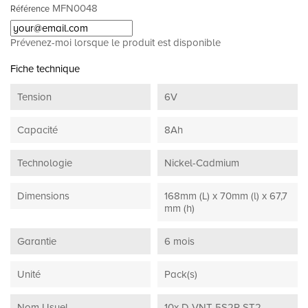
MFN0048
Référence
Prévenez-moi lorsque le produit est disponible
Fiche technique
Tension
6V
Capacité
8Ah
Technologie
Nickel-Cadmium
Dimensions
168mm (L) x 70mm (l) x 67,7
mm (h)
Garantie
6 mois
Unité
Pack(s)
Nom Usuel
10x D VNT 5S2P ST2