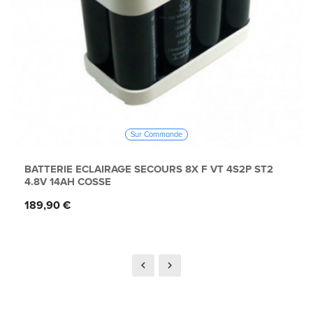
Sur Commande
BATTERIE ECLAIRAGE SECOURS 8X F VT 4S2P ST2
4.8V 14AH COSSE
Prix
189,90 €