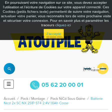
En poursuivant votre navigation sur ce site, vous devez accepter
BIENVENUE SUR ATOUTPILE
l’utilisation et l'écriture de Cookies sur votre appareil connecté. Ces
VOTRE PARTENAIRE ENERGIE
Cookies (petits fichiers texte) permettent de suivre votre navigation,
DEPUIS 1997
actualiser votre panier, vous reconnaitre lors de votre prochaine visite
et sécuriser votre connexion. Pour en savoir plus et paramétrer les
traceurs
cliquez-ici
J'accepte
vide
Basculer
☰
05 62 20 00 01
la
navigation
Accueil
Pack / Montage
Pack NiCd Sous Gaine
Batterie
Nicd 2x SC NX 2S1P ST4 2.4V 1.6Ah Cosse