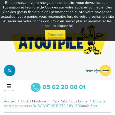
En poursuivant votre navigation sur ce site, vous devez accepter
BIENVENUE SUR ATOUTPILE
l’utilisation et l'écriture de Cookies sur votre appareil connecté. Ces
VOTRE PARTENAIRE ENERGIE
Cookies (petits fichiers texte) permettent de suivre votre navigation,
DEPUIS 1997
actualiser votre panier, vous reconnaitre lors de votre prochaine visite
et sécuriser votre connexion. Pour en savoir plus et paramétrer les
traceurs
cliquez-ici
J'accepte
vide
Basculer
☰
05 62 20 00 01
la
navigation
Accueil
Pack / Montage
Pack NiCd Sous Gaine
Batterie
eclairage secours 3x SC VNT 3S1P ST4 3.6V 1600mAh Fast