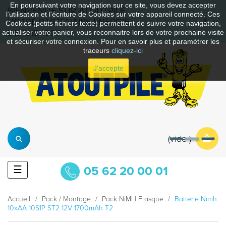
En poursuivant votre navigation sur ce site, vous devez accepter
BIENVENUE SUR ATOUTPILE
l’utilisation et l'écriture de Cookies sur votre appareil connecté. Ces
VOTRE PARTENAIRE ENERGIE
Cookies (petits fichiers texte) permettent de suivre votre navigation,
DEPUIS 1997
actualiser votre panier, vous reconnaitre lors de votre prochaine visite
et sécuriser votre connexion. Pour en savoir plus et paramétrer les
traceurs
cliquez-ici
J'accepte
vide
Basculer
☰
05 62 20 00 01
la
navigation
Accueil
Pack / Montage
Pack NiMH Flasque
Batterie Nimh
10xAA 10S1P ST2 12V 1700mAh T2