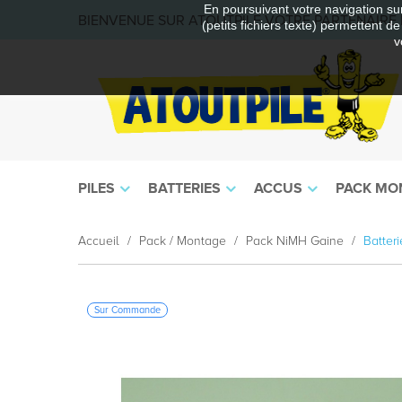
En poursuivant votre navigation sur
BIENVENUE SUR ATOUTPILE VOTRE PARTENAIRE E
(petits fichiers texte) permettent d
v
PILES
BATTERIES
ACCUS
PACK MO
Accueil
Pack / Montage
Pack NiMH Gaine
Batter
Sur Commande