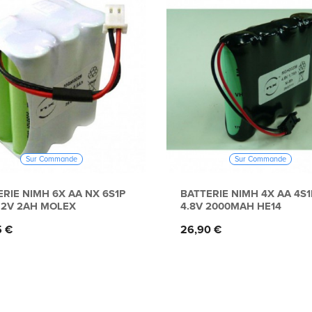
Sur Commande
Sur Commande
RIE NIMH 6X AA NX 6S1P
BATTERIE NIMH 4X AA 4S1
7.2V 2AH MOLEX
4.8V 2000MAH HE14
Prix
5 €
26,90 €