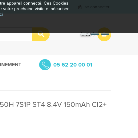
votre appareil connecté. Ces Cookies
se connecter
e votre prochaine visite et sécuriser
ci
vide
05 62 20 00 01
NNEMENT
150H 7S1P ST4 8.4V 150mAh CI2+