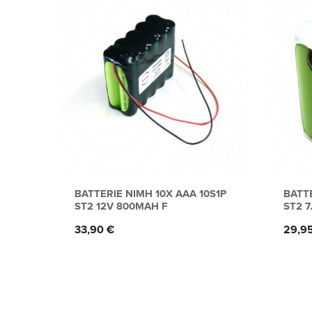
BATTERIE NIMH 10X AAA 10S1P
BATTE
ST2 12V 800MAH F
ST2 
Prix
Prix
33,90 €
29,9