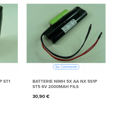
Sur Commande
P ST1
BATTERIE NIMH 5X AA NX 5S1P
BATT
ST5 6V 2000MAH FILS
7.2V
Prix
Prix
30,90 €
45,4