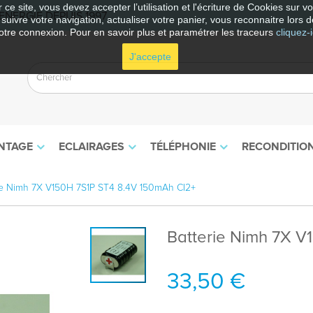
 ce site, vous devez accepter l’utilisation et l'écriture de Cookies sur 
NERGIE DEPUIS 1997
e suivre votre navigation, actualiser votre panier, vous reconnaitre lors d
otre connexion. Pour en savoir plus et paramétrer les traceurs
cliquez-i
J'accepte
NTAGE
ECLAIRAGES
TÉLÉPHONIE
RECONDITIO
ie Nimh 7X V150H 7S1P ST4 8.4V 150mAh CI2+
Batterie Nimh 7X V
33,50 €