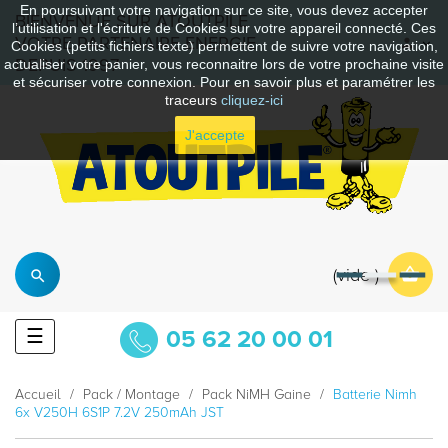
En poursuivant votre navigation sur ce site, vous devez accepter
BIENVENUE SUR ATOUTPILE
l’utilisation et l'écriture de Cookies sur votre appareil connecté. Ces
VOTRE PARTENAIRE ENERGIE
Cookies (petits fichiers texte) permettent de suivre votre navigation,
DEPUIS 1997
actualiser votre panier, vous reconnaitre lors de votre prochaine visite
et sécuriser votre connexion. Pour en savoir plus et paramétrer les
traceurs
cliquez-ici
J'accepte
vide
Basculer
☰
05 62 20 00 01
la
navigation
Accueil
Pack / Montage
Pack NiMH Gaine
Batterie Nimh
6x V250H 6S1P 7.2V 250mAh JST