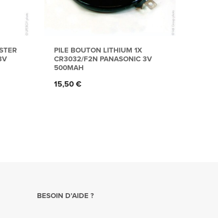
ISTER
PILE BOUTON LITHIUM 1X
PILE
3V
CR3032/F2N PANASONIC 3V
BR20
500MAH
190
Prix
Prix
15,50 €
10,0
BESOIN D’AIDE ?