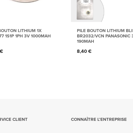
 BOUTON LITHIUM 1X
PILE BOUTON LITHIUM BL
7 1S1P 1PH 3V 1000MAH
BR2032/VCN PANASONIC 
190MAH
Prix
 €
8,40 €
RVICE CLIENT
CONNAÎTRE L’ENTREPRISE