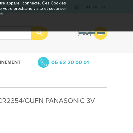
votre appareil connecté. Ces Cookies
se connecter
e votre prochaine visite et sécuriser
ci
vide
05 62 20 00 01
NNEMENT
um CR2354/GUFN PANASONIC 3V