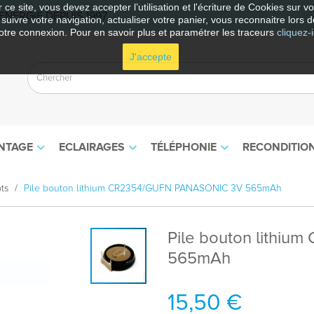
 ce site, vous devez accepter l’utilisation et l'écriture de Cookies sur 
NERGIE DEPUIS 1997
e suivre votre navigation, actualiser votre panier, vous reconnaitre lors d
otre connexion. Pour en savoir plus et paramétrer les traceurs
cliquez-i
J'accepte
NTAGE
ECLAIRAGES
TÉLÉPHONIE
RECONDITIO
ts
Pile bouton lithium CR2354/GUFN PANASONIC 3V 565mAh
Pile bouton lithi
565mAh
15,50 €