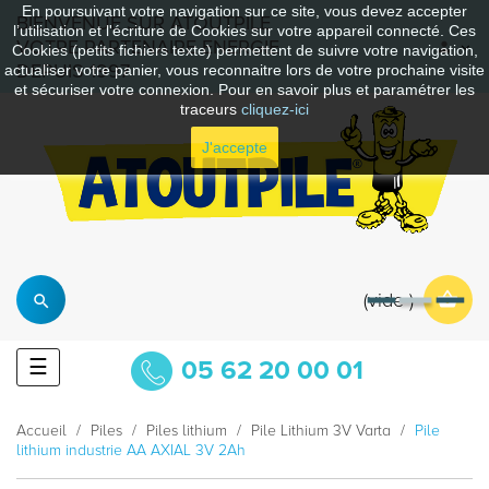
En poursuivant votre navigation sur ce site, vous devez accepter
BIENVENUE SUR ATOUTPILE
l’utilisation et l'écriture de Cookies sur votre appareil connecté. Ces
VOTRE PARTENAIRE ENERGIE
Cookies (petits fichiers texte) permettent de suivre votre navigation,
DEPUIS 1997
actualiser votre panier, vous reconnaitre lors de votre prochaine visite
et sécuriser votre connexion. Pour en savoir plus et paramétrer les
traceurs
cliquez-ici
J'accepte
vide
Basculer
☰
05 62 20 00 01
la
navigation
Accueil
Piles
Piles lithium
Pile Lithium 3V Varta
Pile
lithium industrie AA AXIAL 3V 2Ah