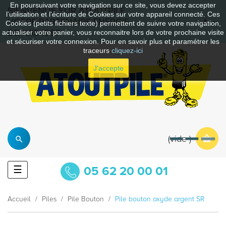
En poursuivant votre navigation sur ce site, vous devez accepter
BIENVENUE SUR ATOUTPILE
l’utilisation et l'écriture de Cookies sur votre appareil connecté. Ces
VOTRE PARTENAIRE ENERGIE
Cookies (petits fichiers texte) permettent de suivre votre navigation,
DEPUIS 1997
actualiser votre panier, vous reconnaitre lors de votre prochaine visite
et sécuriser votre connexion. Pour en savoir plus et paramétrer les
traceurs
cliquez-ici
J'accepte
vide
Basculer
☰
05 62 20 00 01
la
navigation
Accueil
Piles
Pile Bouton
Pile bouton oxyde argent SR