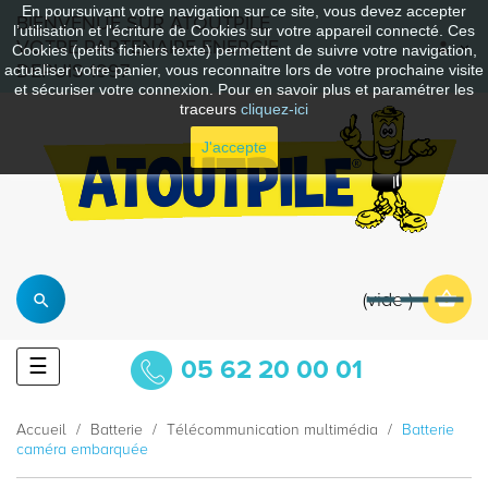
En poursuivant votre navigation sur ce site, vous devez accepter
BIENVENUE SUR ATOUTPILE
l’utilisation et l'écriture de Cookies sur votre appareil connecté. Ces
VOTRE PARTENAIRE ENERGIE
Cookies (petits fichiers texte) permettent de suivre votre navigation,
DEPUIS 1997
actualiser votre panier, vous reconnaitre lors de votre prochaine visite
et sécuriser votre connexion. Pour en savoir plus et paramétrer les
traceurs
cliquez-ici
J'accepte
vide
Basculer
☰
05 62 20 00 01
la
navigation
Accueil
Batterie
Télécommunication multimédia
Batterie
caméra embarquée