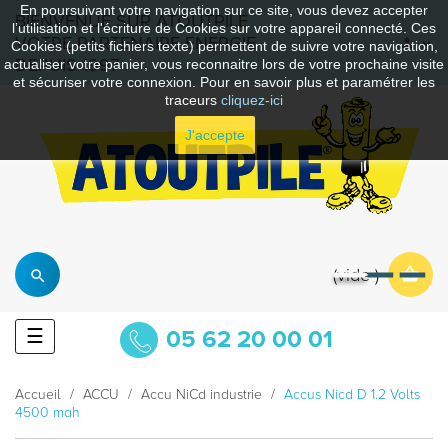
En poursuivant votre navigation sur ce site, vous devez accepter
BIENVENUE SUR ATOUTPILE
l’utilisation et l'écriture de Cookies sur votre appareil connecté. Ces
VOTRE PARTENAIRE ENERGIE
Cookies (petits fichiers texte) permettent de suivre votre navigation,
DEPUIS 1997
actualiser votre panier, vous reconnaitre lors de votre prochaine visite
et sécuriser votre connexion. Pour en savoir plus et paramétrer les
traceurs
cliquez-ici
J'accepte
vide
Basculer
☰
05 62 20 00 01
la
navigation
Accueil
ACCU
Accu NiCd industrie
Accus Nicd D 1.2 Volts
4500 mah