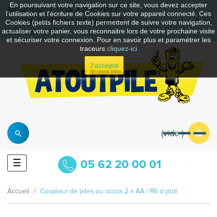
En poursuivant votre navigation sur ce site, vous devez accepter
BIENVENUE SUR ATOUTPILE
l’utilisation et l'écriture de Cookies sur votre appareil connecté. Ces
VOTRE PARTENAIRE ENERGIE
Cookies (petits fichiers texte) permettent de suivre votre navigation,
DEPUIS 1997
actualiser votre panier, vous reconnaitre lors de votre prochaine visite
et sécuriser votre connexion. Pour en savoir plus et paramétrer les
traceurs
cliquez-ici
J'accepte
vide
Basculer
☰
05 62 20 00 01
la
navigation
Accueil
Coupleur de piles ou accus 2 x AA / R6 à plat