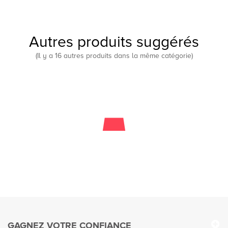
Autres produits suggérés
(Il y a 16 autres produits dans la même catégorie)
BIKE BULL 512 11 / BB12A-A - YB12A-A
Prix
20,00 €
GAGNEZ VOTRE CONFIANCE