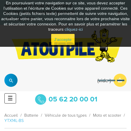
En poursuivant votre navigation sur ce site, vous devez accepter
BIENVENUE SUR ATOUTPILE
l’utilisation et l'écriture de Cookies sur votre appareil connecté. Ces
VOTRE PARTENAIRE ENERGIE
Cookies (petits fichiers texte) permettent de suivre votre navigation,
DEPUIS 1997
actualiser votre panier, vous reconnaitre lors de votre prochaine visite
et sécuriser votre connexion. Pour en savoir plus et paramétrer les
traceurs
cliquez-ici
J'accepte
vide
Basculer
☰
05 62 20 00 01
la
navigation
Accueil
Batterie
Véhicule de tous types
Moto et scooter
YTX14L-BS