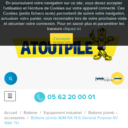
En poursuivant votre navigation sur ce site, vous devez accepter
BIENVENUE SUR ATOUTPILE
l’utilisation et l'écriture de Cookies sur votre appareil connecté. Ces
VOTRE PARTENAIRE ENERGIE
Cookies (petits fichiers texte) permettent de suivre votre navigation,
DEPUIS 1997
actualiser votre panier, vous reconnaitre lors de votre prochaine visite
et sécuriser votre connexion. Pour en savoir plus et paramétrer les
traceurs
cliquez-ici
J'accepte
vide
Basculer
☰
05 62 20 00 01
la
navigation
Accueil
Batterie
Equipement industriel
Batterie plomb –
accessoires
Batterie plomb AGM NX 14-6 General Purpose 6V
14Ah TH