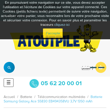
En poursuivant votre navigation sur ce site, vous devez accepter
BIENVENUE SUR ATOUTPILE
l’utilisation et l'écriture de Cookies sur votre appareil connecté. Ces
VOTRE PARTENAIRE ENERGIE
Cookies (petits fichiers texte) permettent de suivre votre navigation,
DEPUIS 1997
actualiser votre panier, vous reconnaitre lors de votre prochaine visite
et sécuriser votre connexion. Pour en savoir plus et paramétrer les
traceurs
cliquez-ici
J'accepte
vide
Basculer
☰
05 62 20 00 01
la
navigation
Accueil
Batterie
Télécommunication multimédia
Batterie
Samsung Galaxy Ace S5830 EB494358VU 3,7V 1350 mAh