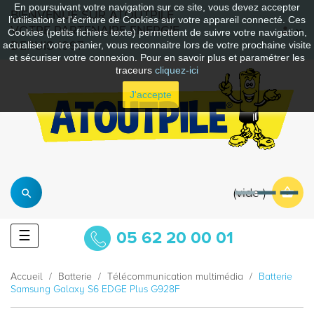
En poursuivant votre navigation sur ce site, vous devez accepter
BIENVENUE SUR ATOUTPILE
l’utilisation et l'écriture de Cookies sur votre appareil connecté. Ces
VOTRE PARTENAIRE ENERGIE
Cookies (petits fichiers texte) permettent de suivre votre navigation,
DEPUIS 1997
actualiser votre panier, vous reconnaitre lors de votre prochaine visite
et sécuriser votre connexion. Pour en savoir plus et paramétrer les
traceurs
cliquez-ici
J'accepte
vide
Basculer
☰
05 62 20 00 01
la
navigation
Accueil
Batterie
Télécommunication multimédia
Batterie
Samsung Galaxy S6 EDGE Plus G928F