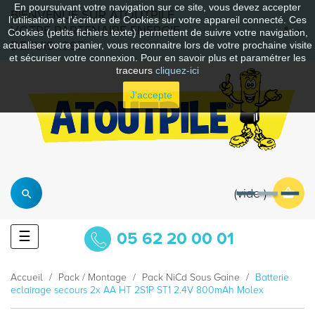
En poursuivant votre navigation sur ce site, vous devez accepter
BIENVENUE SUR ATOUTPILE
l’utilisation et l'écriture de Cookies sur votre appareil connecté. Ces
VOTRE PARTENAIRE ENERGIE
Cookies (petits fichiers texte) permettent de suivre votre navigation,
DEPUIS 1997
actualiser votre panier, vous reconnaitre lors de votre prochaine visite
et sécuriser votre connexion. Pour en savoir plus et paramétrer les
traceurs
cliquez-ici
J'accepte
vide
Basculer
☰
05 62 20 00 01
la
navigation
Accueil
Pack / Montage
Pack NiCd Sous Gaine
Batterie
eclairage secours 2x AA HT 2S1P ST1 2.4V 800mAh Molex