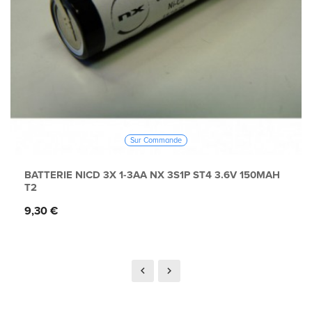
Sur Commande
BATTERIE NICD 3X 1-3AA NX 3S1P ST4 3.6V 150MAH
T2
Prix
9,30 €