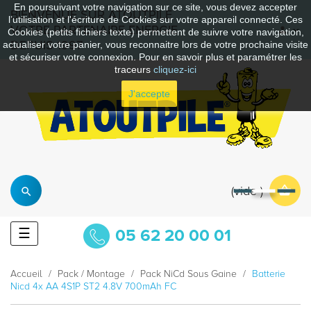
En poursuivant votre navigation sur ce site, vous devez accepter
BIENVENUE SUR ATOUTPILE
l’utilisation et l'écriture de Cookies sur votre appareil connecté. Ces
VOTRE PARTENAIRE ENERGIE
Cookies (petits fichiers texte) permettent de suivre votre navigation,
DEPUIS 1997
actualiser votre panier, vous reconnaitre lors de votre prochaine visite
et sécuriser votre connexion. Pour en savoir plus et paramétrer les
traceurs
cliquez-ici
J'accepte
vide
Basculer
☰
05 62 20 00 01
la
navigation
Accueil
Pack / Montage
Pack NiCd Sous Gaine
Batterie
Nicd 4x AA 4S1P ST2 4.8V 700mAh FC