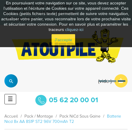
En poursuivant votre navigation sur ce site, vous devez accepter
BIENVENUE SUR ATOUTPILE
l’utilisation et l'écriture de Cookies sur votre appareil connecté. Ces
VOTRE PARTENAIRE ENERGIE
Cookies (petits fichiers texte) permettent de suivre votre navigation,
DEPUIS 1997
actualiser votre panier, vous reconnaitre lors de votre prochaine visite
et sécuriser votre connexion. Pour en savoir plus et paramétrer les
traceurs
cliquez-ici
J'accepte
vide
Basculer
☰
05 62 20 00 01
la
navigation
Accueil
Pack / Montage
Pack NiCd Sous Gaine
Batterie
Nicd 8x AA 8S1P ST2 9.6V 700mAh T2