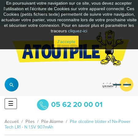
En poursuivant votre navigation sur ce site, vous devez accepter
BIENVENUE SUR ATOUTPILE
l’utilisation et l'écriture de Cookies sur votre appareil connecté. Ces
VOTRE PARTENAIRE ENERGIE
Cookies (petits fichiers texte) permettent de suivre votre navigation,
DEPUIS 1997
actualiser votre panier, vous reconnaitre lors de votre prochaine visite
et sécuriser votre connexion. Pour en savoir plus et paramétrer les
traceurs
cliquez-ici
J'accepte
vide
Basculer
☰
05 62 20 00 01
la
navigation
Accueil
Piles
Pile Alarme
Pile alcaline blister x1 Nx-Power
Tech LR1 - N 1.5V 907mAh