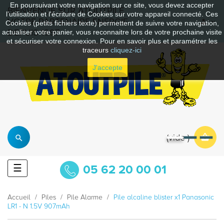
En poursuivant votre navigation sur ce site, vous devez accepter
BIENVENUE SUR ATOUTPILE
l’utilisation et l'écriture de Cookies sur votre appareil connecté. Ces
VOTRE PARTENAIRE ENERGIE
Cookies (petits fichiers texte) permettent de suivre votre navigation,
DEPUIS 1997
actualiser votre panier, vous reconnaitre lors de votre prochaine visite
et sécuriser votre connexion. Pour en savoir plus et paramétrer les
traceurs
cliquez-ici
J'accepte
vide
Basculer
☰
05 62 20 00 01
la
navigation
Accueil
Piles
Pile Alarme
Pile alcaline blister x1 Panasonic
LR1 - N 1.5V 907mAh