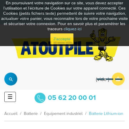
En poursuivant votre navigation sur ce site, vous devez accepter
BIENVENUE SUR ATOUTPILE
l’utilisation et l'écriture de Cookies sur votre appareil connecté. Ces
VOTRE PARTENAIRE ENERGIE
Cookies (petits fichiers texte) permettent de suivre votre navigation,
DEPUIS 1997
actualiser votre panier, vous reconnaitre lors de votre prochaine visite
et sécuriser votre connexion. Pour en savoir plus et paramétrer les
traceurs
cliquez-ici
J'accepte
vide
Basculer
☰
05 62 20 00 01
la
navigation
Accueil
Batterie
Equipement industriel
Batterie Lithium-ion